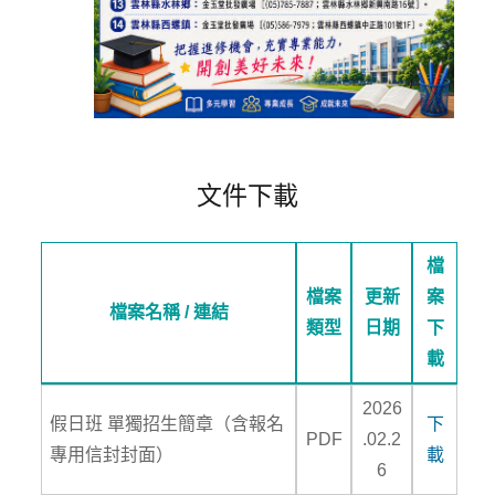
文件下載
檔
檔案
更新
案
檔案名稱 / 連結
類型
日期
下
載
2026
假日班 單獨招生簡章（含報名
下
PDF
.02.2
專用信封封面）
載
6