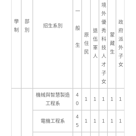
境
一
外
學
部
優
政
招生系別
般
制
別
退
秀
府
原
蒙
伍
科
派
住
藏
生
軍
技
外
民
生
人
人
子
才
女
子
女
機械與智慧製造
4
1
1
1
1
1
工程系
0
4
電機工程系
1
1
1
1
1
5