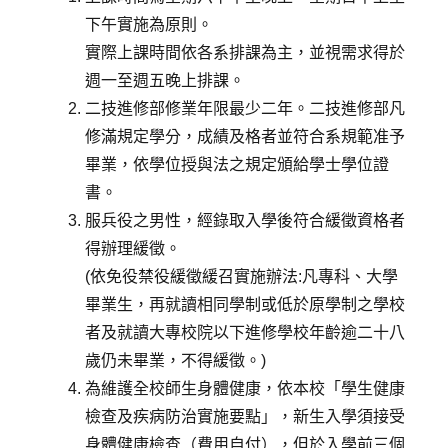
下午實施為原則。
實際上課時間依各系排課為主，並視需求得於
週一至週五晚上排課。
二技進修部修業年限最少二年。二技進修部凡
修滿規定學分，成績及格者並符合系規範准予
畢業，依學位授與法之規定頒給學士學位證
書。
服兵役之男性，經錄取入學後符合緩徵資格者
得辦理緩徵。
(依免役禁役緩徵緩召實施辦法:凡專科、大學
畢業生，再就讀相同學制或低於原學制之學校
者及就讀大專校院以下進修學校年齡逾二十八
歲仍未畢業，不得緩徵。)
為維護全校師生身體健康，依本校「學生健康
檢查及疾病防治實施要點」，新生入學須接受
身體健康檢查（費用自付），但於入學前三個