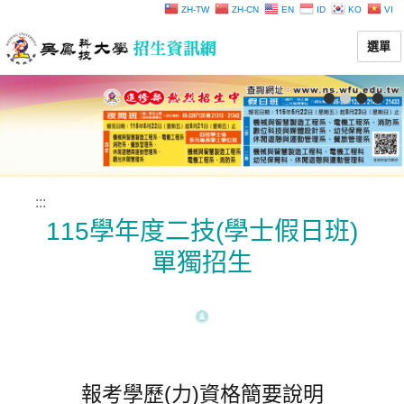
ZH-TW
ZH-CN
EN
ID
KO
VI
選單
:::
115學年度二技(學士假日班)
單獨招生
報考學歷(力)資格簡要說明