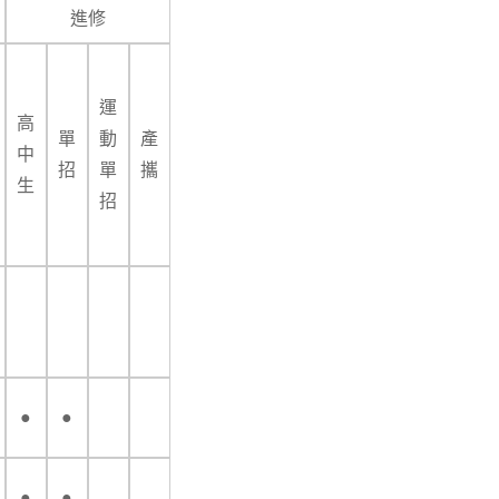
進修
運
高
單
動
產
中
招
單
攜
生
招
●
●
●
●