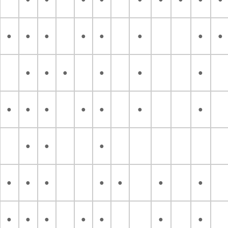
●
●
●
●
●
●
●
●
●
●
●
●
●
●
●
●
●
●
●
●
●
●
●
●
●
●
●
●
●
●
●
●
●
●
●
●
●
●