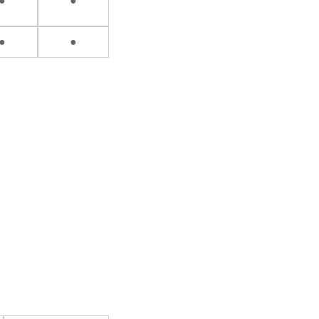
●
●
●
●