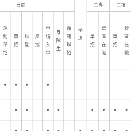
日間
二專
二技
運
申
體
營
營
碩
身
動
單
聯
產
請
甄
單
區
單
區
班
障
單
招
登
攜
入
聯
招
在
招
在
生
招
學
招
職
職
●
●
●
●
●
●
●
●
●
●
●
●
●
●
●
●
●
●
●
●
●