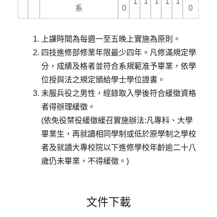
1
1
1
1
1
系
0
0
上課時間為每週一至五晚上實施為原則。
四技進修部修業年限最少四年。凡修滿規定學
分，成績及格者並符合系規範准予畢業，依學
位授與法之規定頒給學士學位證書。
未服兵役之男性，經錄取入學後符合緩徵資格
者得辦理緩徵。
(依免役禁役緩徵緩召實施辦法:凡專科、大學
畢業生，再就讀相同學制或低於原學制之學校
者及就讀大專校院以下進修學校年齡逾二十八
歲仍未畢業，不得緩徵。)
文件下載