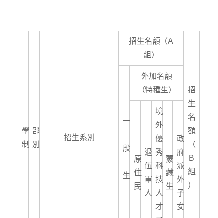
招生名額（A
組）
外加名額
（特種生）
招
生
境
名
一
外
學
部
額
招生系別
優
政
制
別
（
般
退
秀
府
B
原
蒙
伍
科
派
組
住
藏
生
軍
技
外
）
民
生
人
人
子
才
女