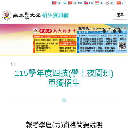
ZH-TW
ZH-CN
EN
ID
KO
VI
選單
:::
115學年度四技(學士夜間班)
單獨招生
報考學歷(力)資格簡要說明